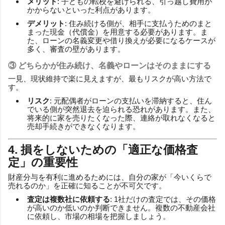
メリット
: 子どもの転校を避けられる、引っ越し費用が
かからないといった利点があります。
デメリット
: 住み続ける側が、相手に支払うためのまと
まった現金（代償金）を用意する必要があります。ま
た、ローンの名義変更や借り換えが必要になるケースが
多く、審査の壁があります。
③ どちらかが住み続け、名義やローンはそのままにする
一見、現状維持で楽に見えますが、最もリスクが高い方法で
す。
リスク
: 元配偶者がローンの支払いを滞納すると、住ん
でいる側が突然退去を迫られる恐れがあります。また、
将来的に家を売りたくなった際、連絡が取れなくなると
売却手続きができなくなります。
4. 損をしないための「適正な価格査
定」の重要性
財産分与を有利に進めるためには、自分の家が「今いくらで
売れるのか」を正確に知ることが不可欠です。
査定は複数社に依頼する
: 1社だけの査定では、その価格
が高いのか低いのか判断できません。複数の不動産会社
に依頼し、市場の相場を把握しましょう。