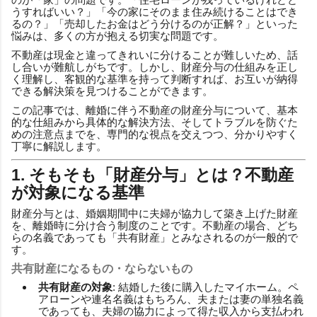
うすればいい？」「今の家にそのまま住み続けることはでき
るの？」「売却したお金はどう分けるのが正解？」といった
悩みは、多くの方が抱える切実な問題です。
不動産は現金と違ってきれいに分けることが難しいため、話
し合いが難航しがちです。しかし、財産分与の仕組みを正し
く理解し、客観的な基準を持って判断すれば、お互いが納得
できる解決策を見つけることができます。
この記事では、離婚に伴う不動産の財産分与について、基本
的な仕組みから具体的な解決方法、そしてトラブルを防ぐた
めの注意点までを、専門的な視点を交えつつ、分かりやすく
丁寧に解説します。
1. そもそも「財産分与」とは？不動産
が対象になる基準
財産分与とは、婚姻期間中に夫婦が協力して築き上げた財産
を、離婚時に分け合う制度のことです。不動産の場合、どち
らの名義であっても「共有財産」とみなされるのが一般的で
す。
共有財産になるもの・ならないもの
共有財産の対象
: 結婚した後に購入したマイホーム。ペ
アローンや連名名義はもちろん、夫または妻の単独名義
であっても、夫婦の協力によって得た収入から支払われ