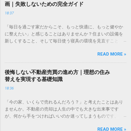
画｜失敗しないための完全ガイド
18:37
「毎日を過ごす家だからこそ、もっと快適に、もっと健やか
に整えたい」と感じることはありませんか？住まいの設備を
新しくすること、そして毎日使う寝具の環境を見直すこと
は、どちらも質の高い暮らしには欠かせない要素です。 理想
READ MORE »
の住まいづくりと、家族の健康を守るための第一歩をここか
ら始めてみましょう。 ✅ ＞ [無料でリフォームのプロに相談
してみる] ✅ ＞ [実際の設備を体感！ショールームの見学予約]
後悔しない不動産売買の進め方｜理想の住み
✅ ＞ [ダニ・ハウスダストを遮断する高機能寝具をチェック]
替えを実現する基礎知識
長年住み続けてきたマイホーム。「キッチンが古くなって使
18:36
いにくい」「冬場の冷え込みが厳しくなってきた」と感じる
ことはありませんか。また、ライフステージの変化によっ
「今の家、いくらで売れるんだろう？」と考えたことはあり
て、これまでの間取りが今の家族に合わなくなることもあり
ませんか。不動産の売却は人生の中でも大きな出来事です
ます。 リフォームは、単に古くなったものを新しくするだけ
が、何から手をつければいいのか迷ってしまうものです。 大
ではありません。住まいの性能をアップデートし、家族の笑
切な住まいを任せるなら、ただ機械的に査定するのではな
顔を増やすための大切な投資です。しかし、いざ計画を始め
READ MORE »
く、自分の気持ちに寄り添ってくれるパートナーを見つけた