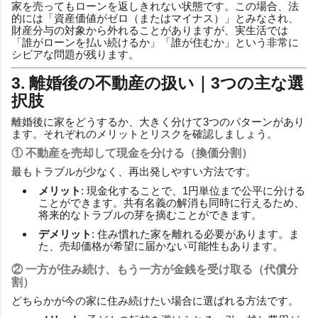
家を売ってもローンを返しきれない状態です。この場合、法
的には「資産価値がゼロ（またはマイナス）」とみなされ、
財産分与の対象から外れることがありますが、実生活では
「誰がローンを払い続けるか」「誰が住むか」という非常に
シビアな問題が残ります。
3. 離婚後の不動産の扱い｜3つの主な選
択肢
離婚後に家をどうするか、大きく分けて3つのパターンがあり
ます。それぞれのメリットとリスクを確認しましょう。
① 不動産を売却して現金を分ける（換価分割）
最もトラブルが少なく、再出発しやすい方法です。
メリット
: 現金化することで、1円単位まで公平に分ける
ことができます。共有名義の解消も同時に行えるため、
将来的なトラブルの芽を摘むことができます。
デメリット
: 住み慣れた家を離れる必要があります。ま
た、売却価格が希望に届かない可能性もあります。
② 一方が住み続け、もう一方が金銭を受け取る（代償分
割）
どちらかが今の家に住み続けたい場合に選ばれる方法です。