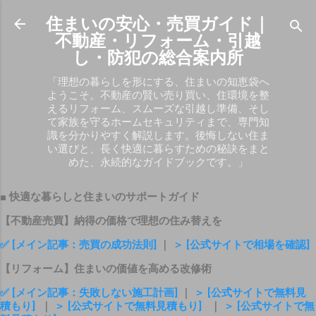
スキップしてメイン コンテンツに移動
住まいの安心・売買ガイド｜
不動産・リフォーム・引越
し・防犯の総合案内所
「理想の暮らしを形にする、住まいの知恵袋へ
ようこそ。不動産の賢い売り買い、住環境を整
えるリフォーム、スムーズな引越し準備、そし
て家族を守るホームセキュリティまで、専門知
識を分かりやすく解説します。後悔しない住ま
い選びと、長く快適に暮らすための秘訣をまと
めた、永続的なガイドブックです。」
■ 快適な暮らしと住まいのサポートガイド
【不動産売買】納得の価格で理想の住み替えを
✅ [メイン記事：売買の成功法則]
｜
＞ [公式サイトで相場を確認]
【リフォーム】住まいの価値を高める改修術
✅ [メイン記事：失敗しない施工計画]
｜
＞ [公式サイトで無料見
積もり]
｜
＞ [公式サイトで無料見積もり]
｜
＞ [公式サイトで無