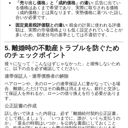
「売り出し価格」と「成約価格」の違い
: 広告に出てい
る価格はあくまで希望であり、実際に取引される価格
（成約価格）とは異なります。実勢価格に基づいた話し
合いが必要です。
固定資産税評価額との違い
: 税金の計算に使われる評価
額は、実際の市場価格よりも低く設定されていることが
多いため、財産分与の基準としては不適切です。
5. 離婚時の不動産トラブルを防ぐため
のチェックポイント
後々になって「こんなはずじゃなかった」と後悔しないため
に、以下の点を必ず確認してください。
連帯保証人・連帯債務者の解除
ペアローンや、夫のローンの連帯保証人に妻がなっている場
合、離婚しただけではその義務は消えません。銀行と交渉し
て保証人を外れるか、ローンの借り換えを行う必要がありま
す。
公正証書の作成
話し合いで決まった内容は、必ず「離婚給付契約公正証書」
として残しましょう。「いつまでに、誰が、いくら支払うの
か」「退去の時期はいつか」を公的な書面にしておくこと
で、約束が守られなかった際の強制執行が可能になります。