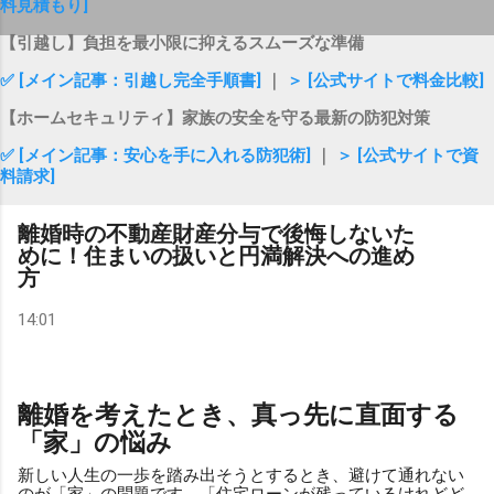
料見積もり]
【引越し】負担を最小限に抑えるスムーズな準備
✅ [メイン記事：引越し完全手順書]
｜
＞ [公式サイトで料金比較]
【ホームセキュリティ】家族の安全を守る最新の防犯対策
✅ [メイン記事：安心を手に入れる防犯術]
｜
＞ [公式サイトで資
料請求]
離婚時の不動産財産分与で後悔しないた
めに！住まいの扱いと円満解決への進め
方
14:01
離婚を考えたとき、真っ先に直面する
「家」の悩み
新しい人生の一歩を踏み出そうとするとき、避けて通れない
のが「家」の問題です。「住宅ローンが残っているけれどど