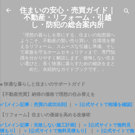
スキップしてメイン コンテンツに移動
住まいの安心・売買ガイド｜
不動産・リフォーム・引越
し・防犯の総合案内所
「理想の暮らしを形にする、住まいの知恵袋へ
ようこそ。不動産の賢い売り買い、住環境を整
えるリフォーム、スムーズな引越し準備、そし
て家族を守るホームセキュリティまで、専門知
識を分かりやすく解説します。後悔しない住ま
い選びと、長く快適に暮らすための秘訣をまと
めた、永続的なガイドブックです。」
■ 快適な暮らしと住まいのサポートガイド
【不動産売買】納得の価格で理想の住み替えを
✅ [メイン記事：売買の成功法則]
｜
＞ [公式サイトで相場を確認]
【リフォーム】住まいの価値を高める改修術
✅ [メイン記事：失敗しない施工計画]
｜
＞ [公式サイトで無料見
積もり]
｜
＞ [公式サイトで無料見積もり]
｜
＞ [公式サイトで無