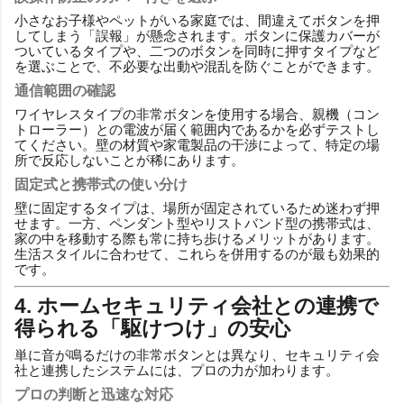
小さなお子様やペットがいる家庭では、間違えてボタンを押
してしまう「誤報」が懸念されます。ボタンに保護カバーが
ついているタイプや、二つのボタンを同時に押すタイプなど
を選ぶことで、不必要な出動や混乱を防ぐことができます。
通信範囲の確認
ワイヤレスタイプの非常ボタンを使用する場合、親機（コン
トローラー）との電波が届く範囲内であるかを必ずテストし
てください。壁の材質や家電製品の干渉によって、特定の場
所で反応しないことが稀にあります。
固定式と携帯式の使い分け
壁に固定するタイプは、場所が固定されているため迷わず押
せます。一方、ペンダント型やリストバンド型の携帯式は、
家の中を移動する際も常に持ち歩けるメリットがあります。
生活スタイルに合わせて、これらを併用するのが最も効果的
です。
4. ホームセキュリティ会社との連携で
得られる「駆けつけ」の安心
単に音が鳴るだけの非常ボタンとは異なり、セキュリティ会
社と連携したシステムには、プロの力が加わります。
プロの判断と迅速な対応