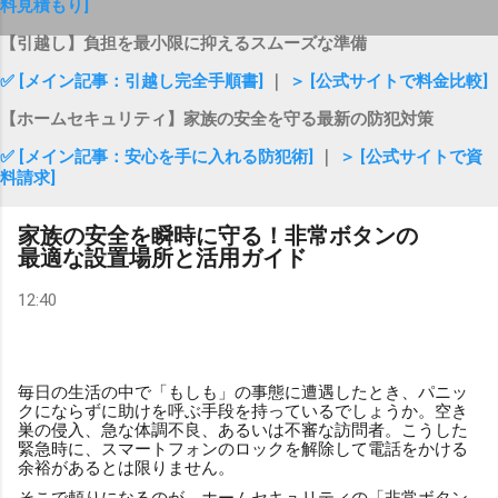
料見積もり]
【引越し】負担を最小限に抑えるスムーズな準備
✅ [メイン記事：引越し完全手順書]
｜
＞ [公式サイトで料金比較]
【ホームセキュリティ】家族の安全を守る最新の防犯対策
✅ [メイン記事：安心を手に入れる防犯術]
｜
＞ [公式サイトで資
料請求]
家族の安全を瞬時に守る！非常ボタンの
最適な設置場所と活用ガイド
12:40
毎日の生活の中で「もしも」の事態に遭遇したとき、パニッ
クにならずに助けを呼ぶ手段を持っているでしょうか。空き
巣の侵入、急な体調不良、あるいは不審な訪問者。こうした
緊急時に、スマートフォンのロックを解除して電話をかける
余裕があるとは限りません。
そこで頼りになるのが、ホームセキュリティの「非常ボタン