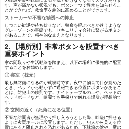
の体調不良や転倒による怪我で動けなくなるリスクがありま
す。声が届かない状況でも、ボタン一つで異常を知らせるこ
とができれば、救命率を劇的に高めることができます。
ストーカーや不審な勧誘への抑止
しつこい勧誘や待ち伏せなど、警察を呼ぶべきか迷うような
グレーゾーンの事態でも、セキュリティ会社に繋がるボタン
があることで、精神的な支えとなります。
2. 【場所別】非常ボタンを設置すべき
重要ポイント
家の間取りや生活動線を踏まえ、以下の場所に優先的に配置
することをお勧めします。
① 寝室（枕元）
最も無防備になるのが就寝時です。夜中に物音で目が覚めた
とき、ベッドから動かずに通報できる位置にボタンがあるこ
とは、防犯上の鉄則です。ナイトテーブルの上や、ベッドの
ヘッドボードなど、暗闇でも手探りで触れる場所が理想的で
す。
② 玄関の近く（死角になる位置）
不審な訪問者が無理やり押し入ろうとした際、咄嗟に押せる
ように玄関ホールに設置します。ただし、犯人から見える位
置にあると阻止される恐れがあるため、下駄箱の陰や、壁の