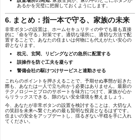
設置場所の周知:
家族全員が、家の中のどこにボタンが
あるかを完璧に把握しておくようにします。
6. まとめ：指一本で守る、家族の未来
非常ボタンの設置は、ホームセキュリティの中でも最も直接
的に「命を守る」対策です。適切な場所に、適切な方法で配
置することで、あなたの住まいは何物にも代えがたい安心の
砦となります。
枕元、玄関、リビングなどの急所に配置する
誤操作を防ぐ工夫を凝らす
警備会社の駆けつけサービスと連動させる
これらのポイントを押さえることで、予期せぬ事態が起きた
際も、あなたは一人で立ち向かう必要はありません。最新の
テクノロジーとプロのサポートを味方につけて、家族が心か
らリラックスできる、隙のない安全環境を整えましょう。
今、あなたが非常ボタンの設置を検討することは、大切な人
の笑顔を未来へ繋ぐための最も賢明な投資となるはずです。
住まいの安全をアップデートし、揺るぎない平穏を手に入れ
てください。