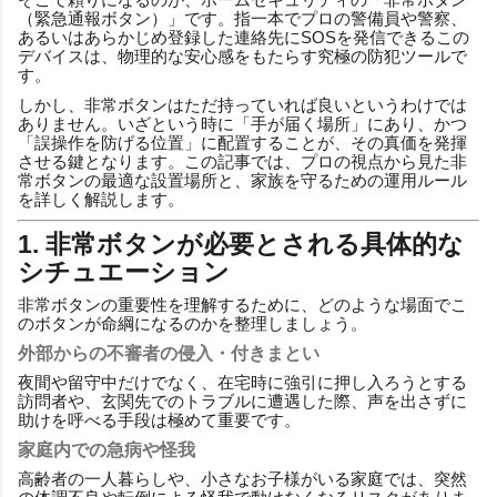
（緊急通報ボタン）」です。指一本でプロの警備員や警察、
あるいはあらかじめ登録した連絡先にSOSを発信できるこの
デバイスは、物理的な安心感をもたらす究極の防犯ツールで
す。
しかし、非常ボタンはただ持っていれば良いというわけでは
ありません。いざという時に「手が届く場所」にあり、かつ
「誤操作を防げる位置」に配置することが、その真価を発揮
させる鍵となります。この記事では、プロの視点から見た非
常ボタンの最適な設置場所と、家族を守るための運用ルール
を詳しく解説します。
1. 非常ボタンが必要とされる具体的な
シチュエーション
非常ボタンの重要性を理解するために、どのような場面でこ
のボタンが命綱になるのかを整理しましょう。
外部からの不審者の侵入・付きまとい
夜間や留守中だけでなく、在宅時に強引に押し入ろうとする
訪問者や、玄関先でのトラブルに遭遇した際、声を出さずに
助けを呼べる手段は極めて重要です。
家庭内での急病や怪我
高齢者の一人暮らしや、小さなお子様がいる家庭では、突然