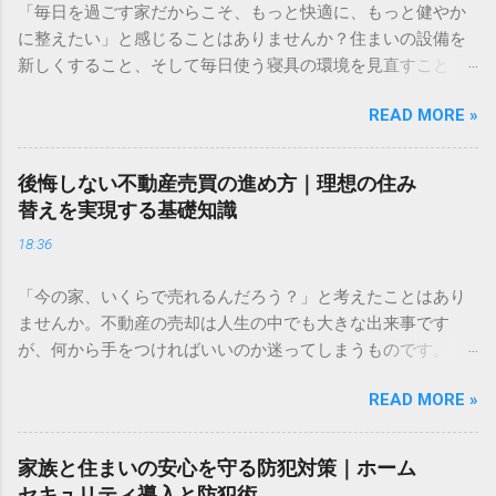
「毎日を過ごす家だからこそ、もっと快適に、もっと健やか
に整えたい」と感じることはありませんか？住まいの設備を
新しくすること、そして毎日使う寝具の環境を見直すこと
は、どちらも質の高い暮らしには欠かせない要素です。 理想
READ MORE »
の住まいづくりと、家族の健康を守るための第一歩をここか
ら始めてみましょう。 ✅ ＞ [無料でリフォームのプロに相談
してみる] ✅ ＞ [実際の設備を体感！ショールームの見学予約]
後悔しない不動産売買の進め方｜理想の住み
✅ ＞ [ダニ・ハウスダストを遮断する高機能寝具をチェック]
替えを実現する基礎知識
長年住み続けてきたマイホーム。「キッチンが古くなって使
18:36
いにくい」「冬場の冷え込みが厳しくなってきた」と感じる
ことはありませんか。また、ライフステージの変化によっ
「今の家、いくらで売れるんだろう？」と考えたことはあり
て、これまでの間取りが今の家族に合わなくなることもあり
ませんか。不動産の売却は人生の中でも大きな出来事です
ます。 リフォームは、単に古くなったものを新しくするだけ
が、何から手をつければいいのか迷ってしまうものです。 大
ではありません。住まいの性能をアップデートし、家族の笑
切な住まいを任せるなら、ただ機械的に査定するのではな
顔を増やすための大切な投資です。しかし、いざ計画を始め
READ MORE »
く、自分の気持ちに寄り添ってくれるパートナーを見つけた
ようとすると「どこに頼めばいいのか」「費用はどれくらい
いですよね。納得のいく形で次の一歩を踏み出すために、ま
かかるのか」といった悩みや不安が尽きないものです。 この
ずは今の価値を正しく知ることから始めてみませんか。 ✅ ＞
記事では、リフォームを成功させるための考え方から、具体
家族と住まいの安心を守る防犯対策｜ホーム
今の住まいがいくらになるか、無料で調べてみる 「今の家を
的な場所別のポイント、信頼できる業者の選び方まで、後悔
セキュリティ導入と防犯術