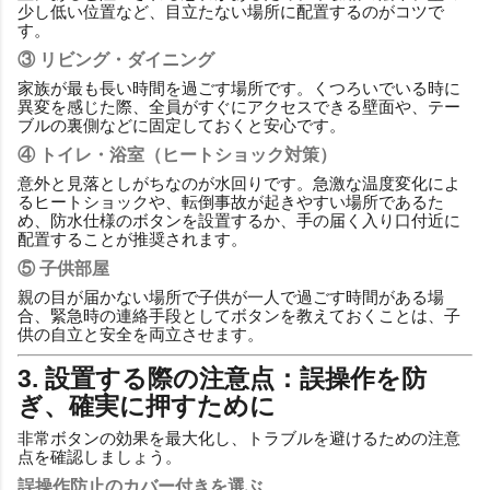
少し低い位置など、目立たない場所に配置するのがコツで
す。
③ リビング・ダイニング
家族が最も長い時間を過ごす場所です。くつろいでいる時に
異変を感じた際、全員がすぐにアクセスできる壁面や、テー
ブルの裏側などに固定しておくと安心です。
④ トイレ・浴室（ヒートショック対策）
意外と見落としがちなのが水回りです。急激な温度変化によ
るヒートショックや、転倒事故が起きやすい場所であるた
め、防水仕様のボタンを設置するか、手の届く入り口付近に
配置することが推奨されます。
⑤ 子供部屋
親の目が届かない場所で子供が一人で過ごす時間がある場
合、緊急時の連絡手段としてボタンを教えておくことは、子
供の自立と安全を両立させます。
3. 設置する際の注意点：誤操作を防
ぎ、確実に押すために
非常ボタンの効果を最大化し、トラブルを避けるための注意
点を確認しましょう。
誤操作防止のカバー付きを選ぶ