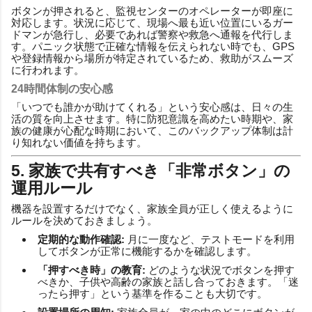
ボタンが押されると、監視センターのオペレーターが即座に
対応します。状況に応じて、現場へ最も近い位置にいるガー
ドマンが急行し、必要であれば警察や救急へ通報を代行しま
す。パニック状態で正確な情報を伝えられない時でも、GPS
や登録情報から場所が特定されているため、救助がスムーズ
に行われます。
24時間体制の安心感
「いつでも誰かが助けてくれる」という安心感は、日々の生
活の質を向上させます。特に防犯意識を高めたい時期や、家
族の健康が心配な時期において、このバックアップ体制は計
り知れない価値を持ちます。
5. 家族で共有すべき「非常ボタン」の
運用ルール
機器を設置するだけでなく、家族全員が正しく使えるように
ルールを決めておきましょう。
定期的な動作確認:
月に一度など、テストモードを利用
してボタンが正常に機能するかを確認します。
「押すべき時」の教育:
どのような状況でボタンを押す
べきか、子供や高齢の家族と話し合っておきます。「迷
ったら押す」という基準を作ることも大切です。