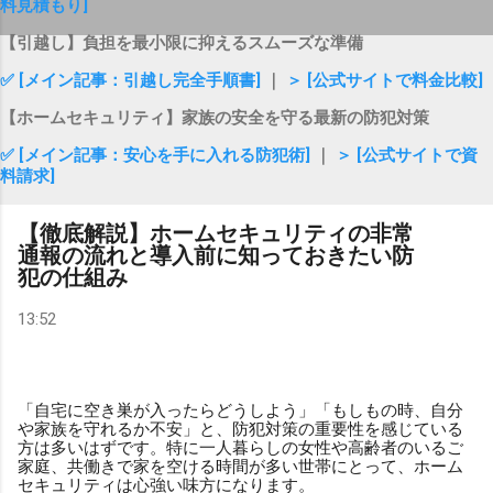
料見積もり]
【引越し】負担を最小限に抑えるスムーズな準備
✅ [メイン記事：引越し完全手順書]
｜
＞ [公式サイトで料金比較]
【ホームセキュリティ】家族の安全を守る最新の防犯対策
✅ [メイン記事：安心を手に入れる防犯術]
｜
＞ [公式サイトで資
料請求]
【徹底解説】ホームセキュリティの非常
通報の流れと導入前に知っておきたい防
犯の仕組み
13:52
「自宅に空き巣が入ったらどうしよう」「もしもの時、自分
や家族を守れるか不安」と、防犯対策の重要性を感じている
方は多いはずです。特に一人暮らしの女性や高齢者のいるご
家庭、共働きで家を空ける時間が多い世帯にとって、ホーム
セキュリティは心強い味方になります。