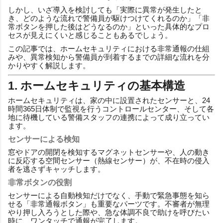
しかし、いざ導入を検討しても「実際に異常が発生したと
き、どのような流れで警備員が駆けつけてくれるのか」「非
常ボタンを押した後はどうなるのか」といった具体的なプロ
セスが見えにくいと感じることもあるでしょう。
この記事では、ホームセキュリティにおける非常通報の仕組
みや、異常検知から警備員が到着するまでの詳細な流れを分
かりやすく解説します。
1. ホームセキュリティの基本構造
ホームセキュリティは、家の中に設置されたセンサーと、24
時間365日体制で監視を行うコントロールセンター、そして各
地に待機している警備スタッフの連携によって成り立ってい
ます。
センサーによる検知
窓やドアの開閉を検知するマグネットセンサーや、人の動き
に反応する空間センサー（熱線センサー）が、不在時の侵入
者を逃さずキャッチします。
非常ボタンの役割
センサーによる自動検知だけでなく、手動で緊急事態を知ら
せる「非常通報ボタン」も重要なパーツです。不審者が無理
やり押し入ろうとした際や、急な体調不良で助けを呼びたい
時に、ワンタッチで通報が完了します。