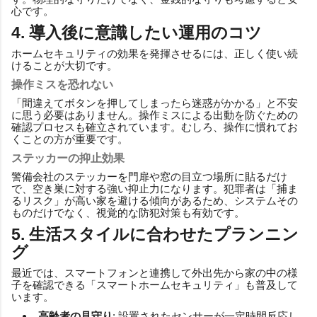
心です。
4. 導入後に意識したい運用のコツ
ホームセキュリティの効果を発揮させるには、正しく使い続
けることが大切です。
操作ミスを恐れない
「間違えてボタンを押してしまったら迷惑がかかる」と不安
に思う必要はありません。操作ミスによる出動を防ぐための
確認プロセスも確立されています。むしろ、操作に慣れてお
くことの方が重要です。
ステッカーの抑止効果
警備会社のステッカーを門扉や窓の目立つ場所に貼るだけ
で、空き巣に対する強い抑止力になります。犯罪者は「捕ま
るリスク」が高い家を避ける傾向があるため、システムその
ものだけでなく、視覚的な防犯対策も有効です。
5. 生活スタイルに合わせたプランニン
グ
最近では、スマートフォンと連携して外出先から家の中の様
子を確認できる「スマートホームセキュリティ」も普及して
います。
高齢者の見守り
: 設置されたセンサーが一定時間反応し