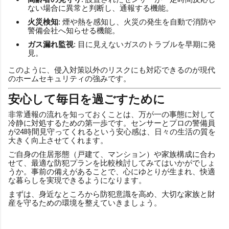
ない場合に異常と判断し、通報する機能。
火災検知
: 煙や熱を感知し、火災の発生を自動で消防や
警備会社へ知らせる機能。
ガス漏れ監視
: 目に見えないガスのトラブルを早期に発
見。
このように、侵入対策以外のリスクにも対応できるのが現代
のホームセキュリティの強みです。
安心して毎日を過ごすために
非常通報の流れを知っておくことは、万が一の事態に対して
冷静に対処するための第一歩です。センサーとプロの警備員
が24時間見守ってくれるという安心感は、日々の生活の質を
大きく向上させてくれます。
ご自身の住居形態（戸建て、マンション）や家族構成に合わ
せて、最適な防犯プランを比較検討してみてはいかがでしょ
うか。事前の備えがあることで、心にゆとりが生まれ、快適
な暮らしを実現できるようになります。
まずは、身近なところから防犯意識を高め、大切な家族と財
産を守るための環境を整えていきましょう。