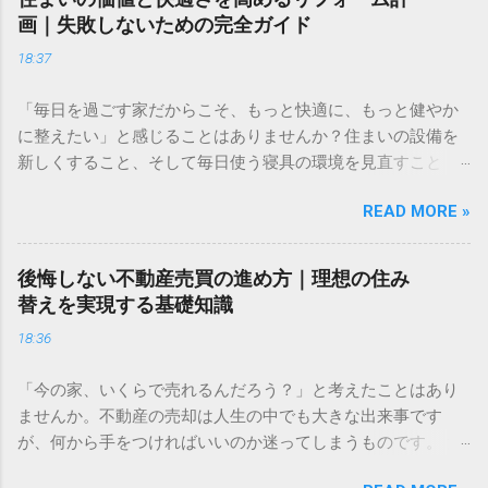
画｜失敗しないための完全ガイド
18:37
「毎日を過ごす家だからこそ、もっと快適に、もっと健やか
に整えたい」と感じることはありませんか？住まいの設備を
新しくすること、そして毎日使う寝具の環境を見直すこと
は、どちらも質の高い暮らしには欠かせない要素です。 理想
READ MORE »
の住まいづくりと、家族の健康を守るための第一歩をここか
ら始めてみましょう。 ✅ ＞ [無料でリフォームのプロに相談
してみる] ✅ ＞ [実際の設備を体感！ショールームの見学予約]
後悔しない不動産売買の進め方｜理想の住み
✅ ＞ [ダニ・ハウスダストを遮断する高機能寝具をチェック]
替えを実現する基礎知識
長年住み続けてきたマイホーム。「キッチンが古くなって使
18:36
いにくい」「冬場の冷え込みが厳しくなってきた」と感じる
ことはありませんか。また、ライフステージの変化によっ
「今の家、いくらで売れるんだろう？」と考えたことはあり
て、これまでの間取りが今の家族に合わなくなることもあり
ませんか。不動産の売却は人生の中でも大きな出来事です
ます。 リフォームは、単に古くなったものを新しくするだけ
が、何から手をつければいいのか迷ってしまうものです。 大
ではありません。住まいの性能をアップデートし、家族の笑
切な住まいを任せるなら、ただ機械的に査定するのではな
顔を増やすための大切な投資です。しかし、いざ計画を始め