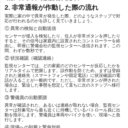
2. 非常通報が作動した際の流れ
実際に家の中で異常が発生した際、どのようなステップで対
応が行われるのかを詳しく見ていきましょう。
① 異常の検知と自動送信
センサーが侵入を検知したり、住人が非常ボタンを押したり
すると、その信号は家庭内に設置されたコントローラーを経
由し、即座に警備会社の監視センターへ送信されます。この
間、わずか数秒です。
② 状況確認（確認連絡）
監視センターでは、どの家庭のどのセンサーが反応したかを
リアルタイムで把握します。誤作動を防ぐため、まずは登録
された連絡先（スマートフォンや固定電話）に状況確認の電
話が入ることが一般的です。ただし、非常ボタンが押された
場合は、緊迫した事態を想定して直ちに次のステップへ移行
します。
③ 警備員の出動要請
異常が確認された、あるいは連絡が取れない場合、監視セン
ターは対象宅から最も近くに待機しているパトロール員に出
動を指示します。警備員は車両やバイクを使い、現場へと急
行します。
④ 現場への到着と緊急対処