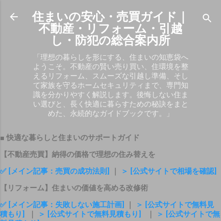
スキップしてメイン コンテンツに移動
住まいの安心・売買ガイド｜
不動産・リフォーム・引越
し・防犯の総合案内所
「理想の暮らしを形にする、住まいの知恵袋へ
ようこそ。不動産の賢い売り買い、住環境を整
えるリフォーム、スムーズな引越し準備、そし
て家族を守るホームセキュリティまで、専門知
識を分かりやすく解説します。後悔しない住ま
い選びと、長く快適に暮らすための秘訣をまと
めた、永続的なガイドブックです。」
■ 快適な暮らしと住まいのサポートガイド
【不動産売買】納得の価格で理想の住み替えを
✅ [メイン記事：売買の成功法則]
｜
＞ [公式サイトで相場を確認]
【リフォーム】住まいの価値を高める改修術
✅ [メイン記事：失敗しない施工計画]
｜
＞ [公式サイトで無料見
積もり]
｜
＞ [公式サイトで無料見積もり]
｜
＞ [公式サイトで無