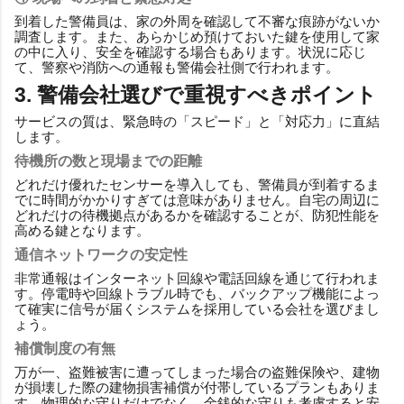
到着した警備員は、家の外周を確認して不審な痕跡がないか
調査します。また、あらかじめ預けておいた鍵を使用して家
の中に入り、安全を確認する場合もあります。状況に応じ
て、警察や消防への通報も警備会社側で行われます。
3. 警備会社選びで重視すべきポイント
サービスの質は、緊急時の「スピード」と「対応力」に直結
します。
待機所の数と現場までの距離
どれだけ優れたセンサーを導入しても、警備員が到着するま
でに時間がかかりすぎては意味がありません。自宅の周辺に
どれだけの待機拠点があるかを確認することが、防犯性能を
高める鍵となります。
通信ネットワークの安定性
非常通報はインターネット回線や電話回線を通じて行われま
す。停電時や回線トラブル時でも、バックアップ機能によっ
て確実に信号が届くシステムを採用している会社を選びまし
ょう。
補償制度の有無
万が一、盗難被害に遭ってしまった場合の盗難保険や、建物
が損壊した際の建物損害補償が付帯しているプランもありま
す。物理的な守りだけでなく、金銭的な守りも考慮すると安