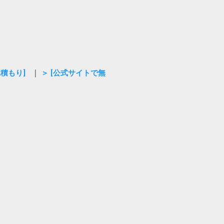
見積もり]
｜
＞ [公式サイトで無
ド