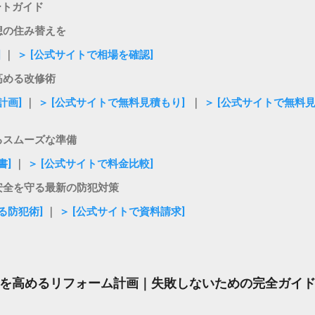
ートガイド
想の住み替えを
]
｜
＞ [公式サイトで相場を確認]
高める改修術
計画]
｜
＞ [公式サイトで無料見積もり]
｜
＞ [公式サイトで無料
るスムーズな準備
書]
｜
＞ [公式サイトで料金比較]
安全を守る最新の防犯対策
る防犯術]
｜
＞ [公式サイトで資料請求]
を高めるリフォーム計画｜失敗しないための完全ガイ