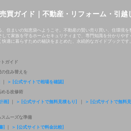
スキップしてメイン コンテンツに移動
売買ガイド｜不動産・リフォーム・引越
る、住まいの知恵袋へようこそ。不動産の賢い売り買い、住環境を
そして家族を守るホームセキュリティまで、専門知識を分かりやす
く快適に暮らすための秘訣をまとめた、永続的なガイドブックです
ートガイド
想の住み替えを
]
｜
＞ [公式サイトで相場を確認]
高める改修術
計画]
｜
＞ [公式サイトで無料見積もり]
｜
＞ [公式サイトで無料
るスムーズな準備
書]
｜
＞ [公式サイトで料金比較]