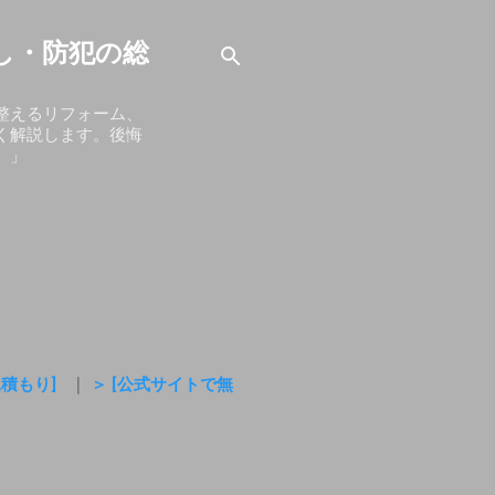
し・防犯の総
整えるリフォーム、
く解説します。後悔
。」
見積もり]
｜
＞ [公式サイトで無