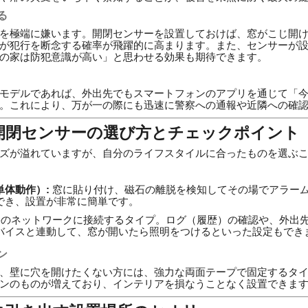
る
を極端に嫌います。開閉センサーを設置しておけば、窓がこじ開
が犯行を断念する確率が飛躍的に高まります。また、センサーが
の家は防犯意識が高い」と思わせる効果も期待できます。
モデルであれば、外出先でもスマートフォンのアプリを通じて「
。これにより、万が一の際にも迅速に警察への通報や近隣への確
！開閉センサーの選び方とチェックポイント
ズが溢れていますが、自分のライフスタイルに合ったものを選ぶ
単体動作）:
窓に貼り付け、磁石の離脱を検知してその場でアラームが
でき、設置が非常に簡単です。
のネットワークに接続するタイプ。ログ（履歴）の確認や、外出
バイスと連動して、窓が開いたら照明をつけるといった設定もでき
ン
、壁に穴を開けたくない方には、強力な両面テープで固定するタ
ンのものが増えており、インテリアを損なうことなく設置できま