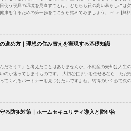
日使う寝具の環境を見直すことは、どちらも質の高い暮らしには欠
健康を守るための第一歩をここから始めてみましょう。 ✅ ＞ [無
の設備を体感！ショールームの見学予約] ✅ ＞ [ダニ・ハウスダスト
マイホーム。「キッチンが古くなって使いにくい」「冬場の冷え込み
また、ライフステージの変化によって、これまでの間取りが今の
単に古くなったものを新しくするだけではありません。住まいの性
の進め方｜理想の住み替えを実現する基礎知識
な投資です。しかし、いざ計画を始めようとすると「どこに頼め
悩みや不安が尽きないものです。 この記事では、リフォームを成
ント、信頼できる業者の選び方まで、後悔しないためのノウハウを
んだろう？」と考えたことはありませんか。不動産の売却は人生
グと目的の明確化 リフォームを成功させる秘訣は、闇雲に工事を
いのか迷ってしまうものです。 大切な住まいを任せるなら、ただ
つけることにあります。 築年数から考える「修繕」と「リノベーシ
ってくれるパートナーを見つけたいですよね。納得のいく形で次
年数があります。リフォームのタイミングは大きく分けて2つの視
ことから始めてみませんか。 ✅ ＞ 今の住まいがいくらになるか、
年〜15年）： 給湯器の交換、水回りのパッキン取り替え、外壁塗
に住み替えたい」「老後のためにコンパクトなマンションへ移り
早めのメンテナンスが、結果的に建物の寿命を延ばし、大規模な
す。しかし、人生で一番大きな買い物と言われる不動産だけに、
ン（築20年〜30年超）： 設備を一新するだけでなく、間取りの変
不安を抱えている方も多いのではないでしょうか。 不動産売買は
る大規模な工事です。今の生活スタイルに住まいを最適化させたい
守る防犯対策｜ホームセキュリティ導入と防犯術
や資金計画、法律、税金など、多岐にわたる知識が必要になりま
フリーや間取り変更の考え方 「子どもが独立して部屋が余ってい
かったり、想定外の出費に驚いたりすることにもなりかねません。
の住み替えを実現するための基礎知識を、初心者の方にも分かり