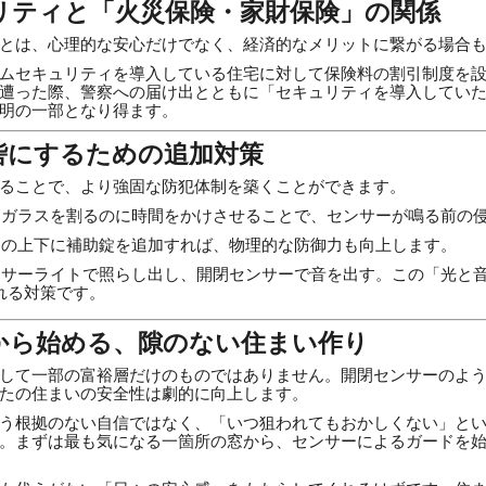
ュリティと「火災保険・家財保険」の関係
とは、心理的な安心だけでなく、経済的なメリットに繋がる場合
ムセキュリティを導入している住宅に対して保険料の割引制度を
遭った際、警察への届け出とともに「セキュリティを導入してい
明の一部となり得ます。
の砦にするための追加対策
ることで、より強固な防犯体制を築くことができます。
ガラスを割るのに時間をかけさせることで、センサーが鳴る前の
の上下に補助錠を追加すれば、物理的な防御力も向上します。
サーライトで照らし出し、開閉センサーで音を出す。この「光と
れる対策です。
日から始める、隙のない住まい作り
して一部の富裕層だけのものではありません。開閉センサーのよ
たの住まいの安全性は劇的に向上します。
う根拠のない自信ではなく、「いつ狙われてもおかしくない」と
。まずは最も気になる一箇所の窓から、センサーによるガードを